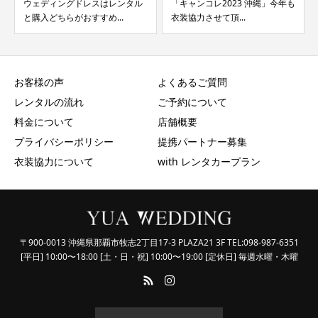
ドレスはレンタル
「キャンコレ2023 沖縄」今年も
ウェディングドレ
おすすめ...
衣装協力させて頂...
と購入どちらがおすす
お客様の声
よくあるご質問
レンタルの流れ
ご予約について
料金について
店舗概要
プライバシーポリシー
提携パートナー募集
衣装協力について
with レンタカープラン
〒900-0013 沖縄県那覇市牧志2丁目17-3 PLAZA21 3F TEL:098-987-6351
[平日] 10:00〜18:00 [土・日・祝] 10:00〜19:00 [定休日] 毎週水曜・木曜